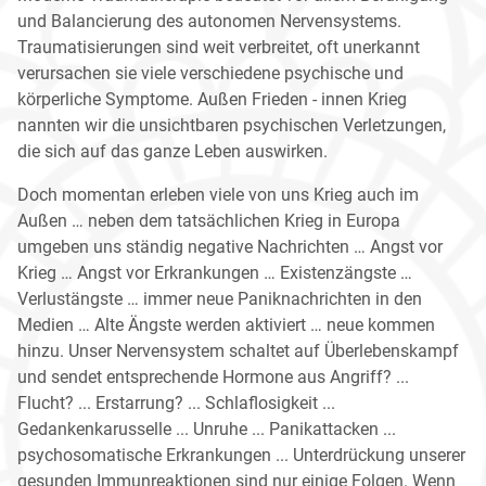
und Balancierung des autonomen Nervensystems.
Traumatisierungen sind weit verbreitet, oft unerkannt
verursachen sie viele verschiedene psychische und
körperliche Symptome. Außen Frieden
-
innen Krieg
nannten wir die unsichtbaren psychischen Verletzungen,
die sich auf das ganze Leben auswirken.
Doch momentan erleben viele von uns Krieg auch im
Außen … neben dem tatsächlichen Krieg in Europa
umgeben uns ständig negative Nachrichten … Angst vor
Krieg … Angst vor Erkrankungen … Existenzängste …
Verlustängste … immer neue Paniknachrichten in den
Medien … Alte Ängste werden aktiviert … neue kommen
hinzu.
Unser Nervensystem schaltet auf Überlebenskampf
und sendet entsprechende Hormone aus Angriff?
...
Flucht?
...
Erstarrung?
...
Schlaflosigkeit
...
Gedankenkarusselle
...
Unruhe
...
Panikattacken
...
psychosomatische Erkrankungen
...
Unterdrückung unserer
gesunden Immunreaktionen sind nur einige Folgen. Wenn